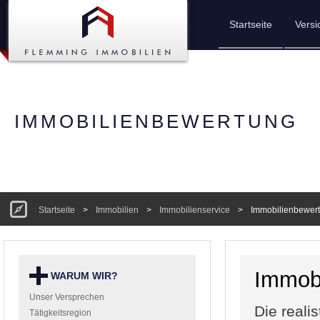
Startseite
Vers
IMMOBILIENBEWERTUNG
Startseite
>
Immobilien
>
Immobilienservice
>
Immobilienbewer
Immob
WARUM WIR?
Unser Versprechen
Die reali
Tätigkeitsregion