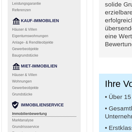
solide Gr
Leistungsgarantie
Referenzen
erzielbar
erfolgrei
KAUF-IMMOBILIEN
übersende
Häuser & Villen
eine Wert
Eigentumswohnungen
Anlage- & Renditeobjekte
Bewertun
Gewerbeobjekte
Baugrundstücke
MIET-IMMOBILIEN
Häuser & Villen
Ihre V
Wohnungen
Gewerbeobjekte
Grundstücke
• Über 1
IMMOBILIENSERVICE
• Gesamt
Immobilienbewertung
Unterne
Marktanalyse
• Erstkla
Grundrissservice