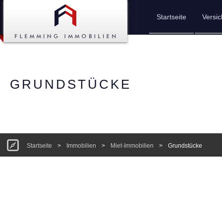
Startseite
Versi
GRUNDSTÜCKE
Startseite
>
Immobilien
>
Miet-Immobilien
>
Grundstücke